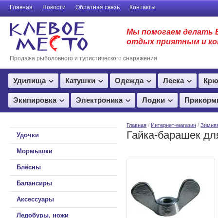
Главная
Новости
Обратная связь
Контакты
Мы помогаем делать 
отдых приятным и к
Продажа рыболовного и туристического снаряжения
Удилища
Катушки
Одежда
Леска
Крю
Экипировка
Электроника
Лодки
Прикорм
Главная
/
Интернет-магазин
/
Зимня
Гайка-барашек дл
Удочки
Мормышки
Блёсны
Балансиры
Аксессуары
Ледобуры, ножи