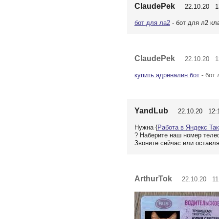
ClaudePek
22.10.20 13
бот для ла2
- бот для л2 кл
ClaudePek
22.10.20 13
купить адреналин бот
- бот 
YandLub
22.10.20 12:
Нужна {
Работа в Яндекс Та
? Наберите наш номер теле
Звоните сейчас или оставля
ArthurTok
22.10.20 11