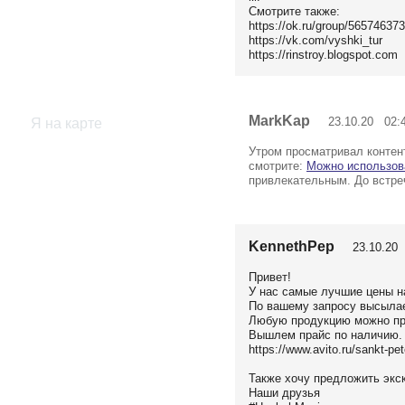
Смотрите также:
https://ok.ru/group/56574637
https://vk.com/vyshki_tur
https://rinstroy.blogspot.com
MarkKap
23.10.20 02:
Я на карте
Утром просматривал контент
смотрите:
Можно использов
привлекательным. До встре
KennethPep
23.10.20 
Привет!
У нас самые лучшие цены н
По вашему запросу высыла
Любую продукцию можно про
Вышлем прайс по наличию.
https://www.avito.ru/sankt-p
Также хочу предложить экс
Наши друзья