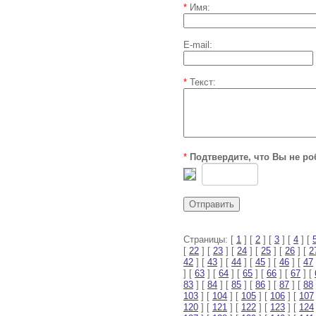
*
Имя:
E-mail:
*
Текст:
*
Подтвердите, что Вы не ро
Страницы: [
1
] [
2
] [
3
] [
4
] [
[
22
] [
23
] [
24
] [
25
] [
26
] [
2
42
] [
43
] [
44
] [
45
] [
46
] [
47
] [
63
] [
64
] [
65
] [
66
] [
67
] [
83
] [
84
] [
85
] [
86
] [
87
] [
88
103
] [
104
] [
105
] [
106
] [
107
120
] [
121
] [
122
] [
123
] [
124