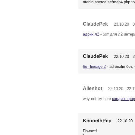
ntenin.aperca.se/map4.php t
ClaudePek
23.10.20 00
адрик л2
- бот для л2 интер
ClaudePek
22.10.20 22
бот lineage 2
- adrenalin бот, 
Allenhot
22.10.20 22:1
why not try here
кардинг фо
KennethPep
22.10.20 
Привет!