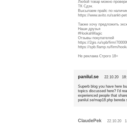
Любой товар можно проверит
ТК Сдэк.
Высылаем прайс по наличи
https://www.avito.ru/sankt-p
Также хочу предложить экс
Наши друзья
#HookahMagic
Отзывы покупателей
https://2gis.ru/spb/firm/700
https://spb.flamp.ru/firm/ho
Не реклама Строго 18+
panilul.se
22.10.20 18:
Superb blog you have here bu
topics discussed here? I'd re
experienced people that share
panilul.se/map18.php bereda 
ClaudePek
22.10.20 18