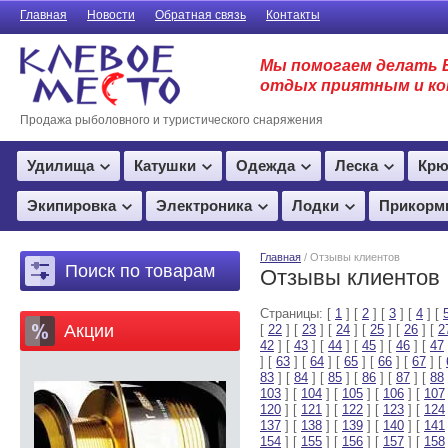
Главная
Новости
Обратная связь
Контакты
Мы помогаем делать 
отдых приятным и к
Продажа рыболовного и туристического снаряжения
Удилища
Катушки
Одежда
Леска
Крю
Экипировка
Электроника
Лодки
Прикорм
Главная
/ Отзывы клиентов
Поиск по товарам
Отзывы клиентов
Страницы: [
1
] [
2
] [
3
] [
4
] [
Акции
[
22
] [
23
] [
24
] [
25
] [
26
] [
2
42
] [
43
] [
44
] [
45
] [
46
] [
47
] [
63
] [
64
] [
65
] [
66
] [
67
] [
83
] [
84
] [
85
] [
86
] [
87
] [
88
103
] [
104
] [
105
] [
106
] [
107
120
] [
121
] [
122
] [
123
] [
124
137
] [
138
] [
139
] [
140
] [
141
154
] [
155
] [
156
] [
157
] [
158