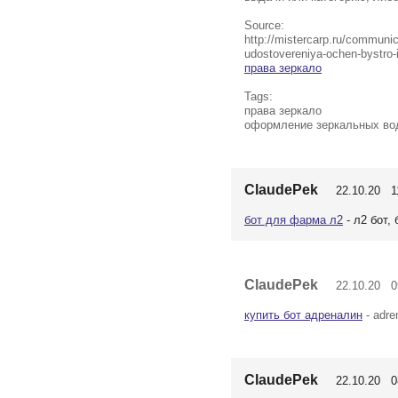
Source:
http://mistercarp.ru/commun
udostovereniya-ochen-bystro
права зеркало
Tags:
права зеркало
оформление зеркальных во
ClaudePek
22.10.20 11
бот для фарма л2
- л2 бот,
ClaudePek
22.10.20 09
купить бот адреналин
- adren
ClaudePek
22.10.20 08