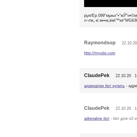
рџ¤ґEp.099"мµњк°•"мЎ°н•©
л¬ґм„ кі м••м„ёмІ™кё°WG63
Raymondsop
22.10.20
http://mysite.com
ClaudePek
22.10.20 14
адреналин бот купить
- адре
ClaudePek
22.10.20 14
adrenaline бот
- бот для л2 и