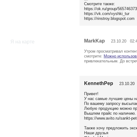
Смотрите также:
https://ok.ru/group/56574637
https://vk.com/vyshki_tur
https://rinstroy.blogspot.com
MarkKap
23.10.20 02:
Я на карте
Утром просматривал контент
смотрите:
Можно использов
привлекательным. До встре
KennethPep
23.10.20 
Привет!
У нас самые лучшие цены н
По вашему запросу высыла
Любую продукцию можно про
Вышлем прайс по наличию.
https://www.avito.ru/sankt-p
Также хочу предложить экс
Наши друзья