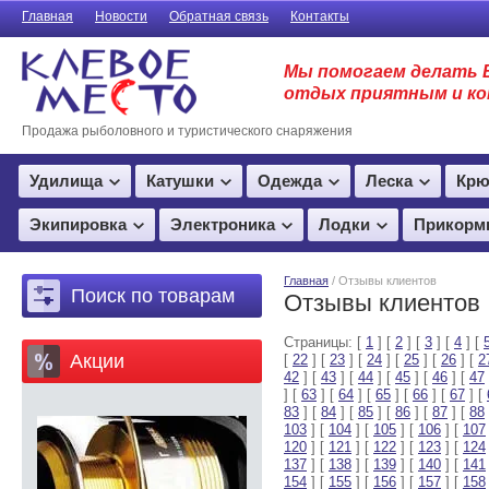
Главная
Новости
Обратная связь
Контакты
Мы помогаем делать 
отдых приятным и к
Продажа рыболовного и туристического снаряжения
Удилища
Катушки
Одежда
Леска
Крю
Экипировка
Электроника
Лодки
Прикорм
Главная
/ Отзывы клиентов
Поиск по товарам
Отзывы клиентов
Страницы: [
1
] [
2
] [
3
] [
4
] [
Акции
[
22
] [
23
] [
24
] [
25
] [
26
] [
2
42
] [
43
] [
44
] [
45
] [
46
] [
47
] [
63
] [
64
] [
65
] [
66
] [
67
] [
83
] [
84
] [
85
] [
86
] [
87
] [
88
103
] [
104
] [
105
] [
106
] [
107
120
] [
121
] [
122
] [
123
] [
124
137
] [
138
] [
139
] [
140
] [
141
154
] [
155
] [
156
] [
157
] [
158