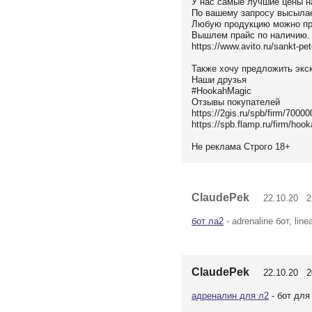
У нас самые лучшие цены н
По вашему запросу высыла
Любую продукцию можно про
Вышлем прайс по наличию.
https://www.avito.ru/sankt-p
Также хочу предложить экс
Наши друзья
#HookahMagic
Отзывы покупателей
https://2gis.ru/spb/firm/700
https://spb.flamp.ru/firm/ho
Не реклама Строго 18+
ClaudePek
22.10.20 21
бот ла2
- adrenaline бот, line
ClaudePek
22.10.20 20
адреналин для л2
- бот для