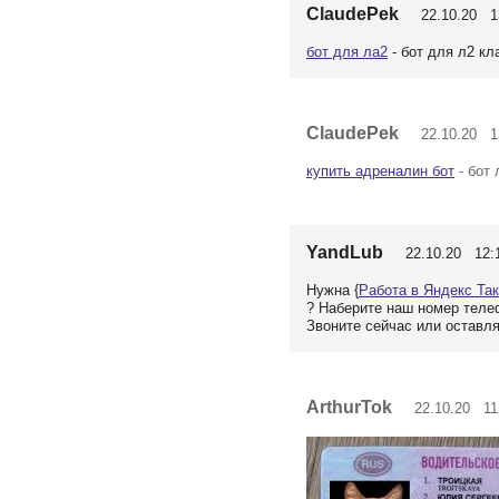
ClaudePek
22.10.20 13
бот для ла2
- бот для л2 кл
ClaudePek
22.10.20 13
купить адреналин бот
- бот 
YandLub
22.10.20 12:
Нужна {
Работа в Яндекс Та
? Наберите наш номер теле
Звоните сейчас или оставля
ArthurTok
22.10.20 11