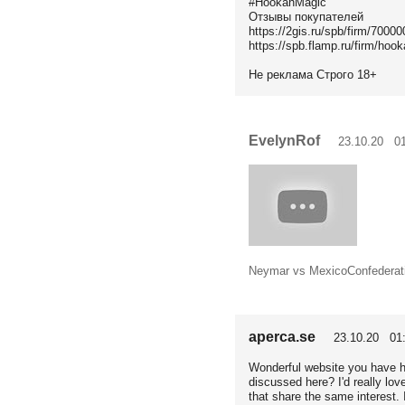
#HookahMagic
Отзывы покупателей
https://2gis.ru/spb/firm/700
https://spb.flamp.ru/firm/ho
Не реклама Строго 18+
EvelynRof
23.10.20 01
Neymar vs MexicoConfedera
aperca.se
23.10.20 01:
Wonderful website you have h
discussed here? I'd really lo
that share the same interest