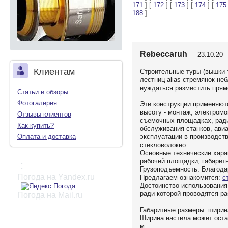
171
] [
172
] [
173
] [
174
] [
175
188
]
Rebeccaruh
23.10.20 
Клиентам
Строительные туры (вышки-
лестниц alias стремянок не
нуждаться разместить прямо
Статьи и обзоры
Фотогалерея
Эти конструкции применяют
высоту - монтаж, электром
Отзывы клиентов
съемочных площадках, ради
Как купить?
обслуживания станков, авиа
эксплуатации в производст
Оплата и доставка
стекловолокно.
Основные технические хара
рабочей площадки, габарит
:
Грузоподъемность: Благодар
Погода на Yandex.ru
Предлагаем ознакомится:
с
Достоинство использования:
ради которой проводятся ра
Погода на Mail.ru
Габаритные размеры: ширина
Ширина настила может остав
м.