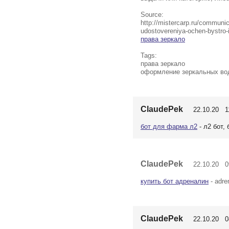
Source:
http://mistercarp.ru/commun
udostovereniya-ochen-bystro
права зеркало
Tags:
права зеркало
оформление зеркальных во
ClaudePek
22.10.20 11
бот для фарма л2
- л2 бот,
ClaudePek
22.10.20 09
купить бот адреналин
- adren
ClaudePek
22.10.20 08