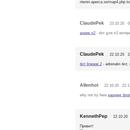
ntenin.aperca.se/map4.php t
ClaudePek
23.10.20 00
адрик л2
- бот для л2 интер
ClaudePek
22.10.20 22
бот lineage 2
- adrenalin бот, 
Allenhot
22.10.20 22:1
why not try here
кардинг фо
KennethPep
22.10.20 
Привет!