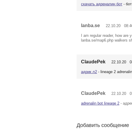
скачать адреналин бот
- бо
lanba.se
22.10.20 08:4
I am regular reader, how are 
lanba.se/map6.php walkers sh
ClaudePek
22.10.20 08
адрик л2
- lineage 2 adrenali
ClaudePek
22.10.20 07
adrenalin bot lineage 2
- адре
Добавить сообщение