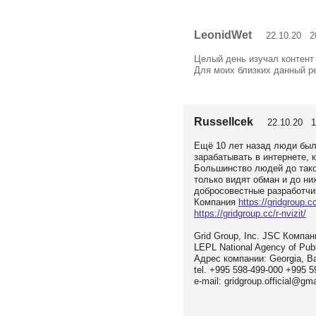
LeonidWet
22.10.20 20
Целый день изучал контент 
Для моих близких данный р
Russellcek
22.10.20 1
Ещё 10 лет назад люди был
зарабатывать в интернете, 
Большинство людей до такой
только видят обман и до ни
добросовестные разработчик
Компания
https://gridgroup.cc
https://gridgroup.cc/r-nvizit/
Grid Group, Inc. JSC Компан
LEPL National Agency of Pub
Адрес компании: Georgia, Ba
tel. +995 598-499-000 +995 5
e-mail: gridgroup.official@gm