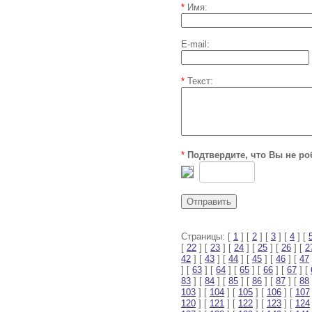
*
Имя:
E-mail:
*
Текст:
*
Подтвердите, что Вы не ро
Страницы: [
1
] [
2
] [
3
] [
4
] [
[
22
] [
23
] [
24
] [
25
] [
26
] [
2
42
] [
43
] [
44
] [
45
] [
46
] [
47
] [
63
] [
64
] [
65
] [
66
] [
67
] [
83
] [
84
] [
85
] [
86
] [
87
] [
88
103
] [
104
] [
105
] [
106
] [
107
120
] [
121
] [
122
] [
123
] [
124