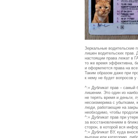
Зеркальные водительские п
лишен водительских прав. 
настоящии права лежат в ГА
то же время эффективна, б
и оформлются права на все
Таким образом даже при пр
к нему не будет вопросов у
^:= Дубликат прав – самый
лишении. Это один из наиб
не терять время и деньги, 
несоизмерима с убытками, к
люди, работающие на закрыт
необходимо, чтобы продолжи
^:= Дубликат прав при утер
за восстановлением в ближ
сторон, в которой вся инф
^:= Дубликат ВУ, куда внос
выдачи или категорию, либ