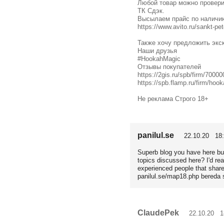
Любой товар можно проверит
ТК Сдэк.
Высылаем прайс по наличи
https://www.avito.ru/sankt-p
Также хочу предложить экс
Наши друзья
#HookahMagic
Отзывы покупателей
https://2gis.ru/spb/firm/700
https://spb.flamp.ru/firm/ho
Не реклама Строго 18+
panilul.se
22.10.20 18:
Superb blog you have here bu
topics discussed here? I'd re
experienced people that share
panilul.se/map18.php bereda 
ClaudePek
22.10.20 18