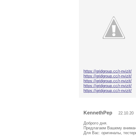
https://gridgroup.cc/r-nvizit/
https://gridgroup.cc/r-nvizit/
https://gridgroup.cc/r-nvizit/
https://gridgroup.cc/r-nvizit/
https://gridgroup.cc/r-nvizit/
KennethPep
22.10.20 
Доброго дня.
Предлагаем Вашему вниман
Для Вас: оригиналы, тестер