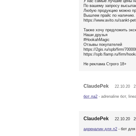
У нас самые лучшие цены н
По вашему запросу высыла
Любую продукцию можно про
Вышлем прайс по наличию.
https://www.avito.ru/sankt-p
Также хочу предложить экс
Наши друзья
#HookahMagic
Отзывы покупателей
https://2gis.ru/spb/firm/700
https://spb.flamp.ru/firm/ho
Не реклама Строго 18+
ClaudePek
22.10.20 21
бот ла2
- adrenaline бот, line
ClaudePek
22.10.20 20
адреналин для л2
- бот для