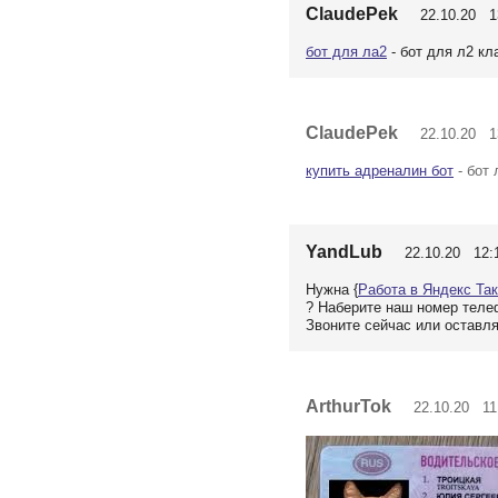
ClaudePek
22.10.20 13
бот для ла2
- бот для л2 кл
ClaudePek
22.10.20 13
купить адреналин бот
- бот 
YandLub
22.10.20 12:
Нужна {
Работа в Яндекс Та
? Наберите наш номер теле
Звоните сейчас или оставля
ArthurTok
22.10.20 11