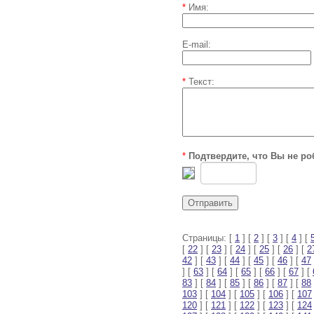
*
Имя:
E-mail:
*
Текст:
*
Подтвердите, что Вы не ро
Страницы: [
1
] [
2
] [
3
] [
4
] [
[
22
] [
23
] [
24
] [
25
] [
26
] [
2
42
] [
43
] [
44
] [
45
] [
46
] [
47
] [
63
] [
64
] [
65
] [
66
] [
67
] [
83
] [
84
] [
85
] [
86
] [
87
] [
88
103
] [
104
] [
105
] [
106
] [
107
120
] [
121
] [
122
] [
123
] [
124