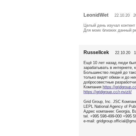
LeonidWet
22.10.20 20
Целый день изучал контент 
Для моих близких данный р
Russellcek
22.10.20 1
Ещё 10 лет назад люди был
зарабатывать в интернете, 
Большинство людей до такой
только видят обман и до ни
добросовестные разработчик
Компания
https://gridgroup.cc
https://gridgroup.cc/r-nvizit/
Grid Group, Inc. JSC Компан
LEPL National Agency of Pub
Адрес компании: Georgia, Ba
tel. +995 598-499-000 +995 5
e-mail: gridgroup.official@gm