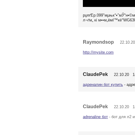
рџ¤ґEp.099"мµњк°•"мЎ°н•©
л¬ґм„ кі м••м„ёмІ™кё°WG63
Raymondsop
22.10.20
http://mysite.com
ClaudePek
22.10.20 14
адреналин бот купить
- адре
ClaudePek
22.10.20 14
adrenaline бот
- бот для л2 и