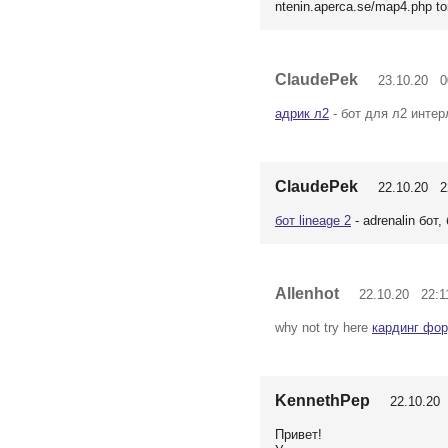
ntenin.aperca.se/map4.php t
ClaudePek
23.10.20 00
адрик л2
- бот для л2 интер
ClaudePek
22.10.20 22
бот lineage 2
- adrenalin бот, 
Allenhot
22.10.20 22:1
why not try here
кардинг фо
KennethPep
22.10.20 
Привет!