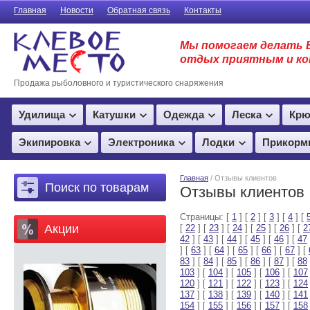
Главная
Новости
Обратная связь
Контакты
Мы помогаем делать 
отдых приятным и к
Продажа рыболовного и туристического снаряжения
Удилища
Катушки
Одежда
Леска
Крю
Экипировка
Электроника
Лодки
Прикорм
Главная
/ Отзывы клиентов
Поиск по товарам
Отзывы клиентов
Страницы: [
1
] [
2
] [
3
] [
4
] [
Акции
[
22
] [
23
] [
24
] [
25
] [
26
] [
2
42
] [
43
] [
44
] [
45
] [
46
] [
47
] [
63
] [
64
] [
65
] [
66
] [
67
] [
83
] [
84
] [
85
] [
86
] [
87
] [
88
103
] [
104
] [
105
] [
106
] [
107
120
] [
121
] [
122
] [
123
] [
124
137
] [
138
] [
139
] [
140
] [
141
154
] [
155
] [
156
] [
157
] [
158