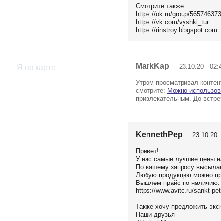
Смотрите также:
https://ok.ru/group/56574637
https://vk.com/vyshki_tur
https://rinstroy.blogspot.com
MarkKap
23.10.20 02:
Я на карте
Утром просматривал контент
смотрите:
Можно использов
привлекательным. До встре
KennethPep
23.10.20 
Привет!
У нас самые лучшие цены н
По вашему запросу высыла
Любую продукцию можно про
Вышлем прайс по наличию.
https://www.avito.ru/sankt-p
Также хочу предложить экс
Наши друзья