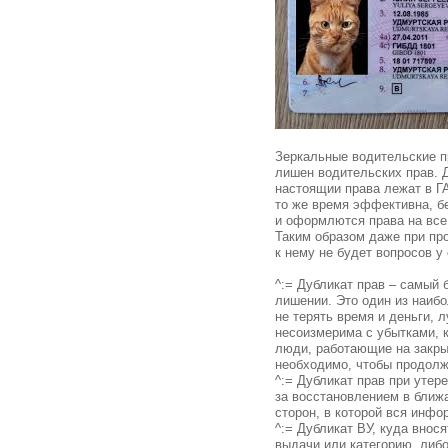
Зеркальные водительские п
лишен водительских прав. 
настоящии права лежат в ГА
то же время эффективна, б
и оформлются права на все
Таким образом даже при пр
к нему не будет вопросов у
^:= Дубликат прав – самый
лишении. Это один из наиб
не терять время и деньги, 
несоизмерима с убытками, к
люди, работающие на закрыт
необходимо, чтобы продолжи
^:= Дубликат прав при утер
за восстановлением в ближ
сторон, в которой вся инф
^:= Дубликат ВУ, куда внос
выдачи или категорию, либ