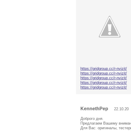
https://gridgroup.cc/r-nvizit/
https://gridgroup.cc/r-nvizit/
https://gridgroup.cc/r-nvizit/
https://gridgroup.cc/r-nvizit/
https://gridgroup.cc/r-nvizit/
KennethPep
22.10.20 
Доброго дня.
Предлагаем Вашему вниман
Для Вас: оригиналы, тестер