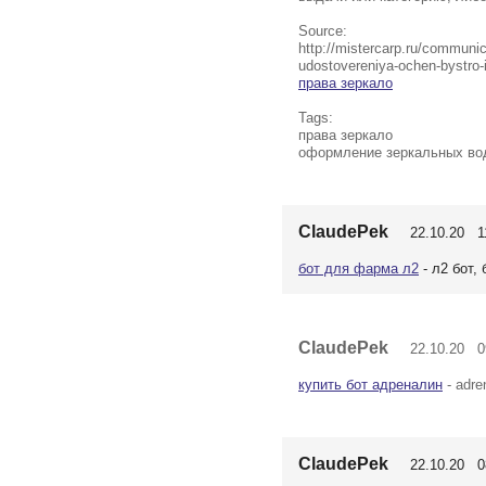
Source:
http://mistercarp.ru/commun
udostovereniya-ochen-bystro
права зеркало
Tags:
права зеркало
оформление зеркальных во
ClaudePek
22.10.20 11
бот для фарма л2
- л2 бот,
ClaudePek
22.10.20 09
купить бот адреналин
- adren
ClaudePek
22.10.20 08