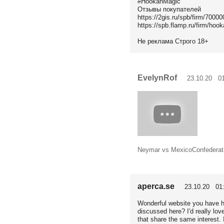
#HookahMagic
Отзывы покупателей
https://2gis.ru/spb/firm/700
https://spb.flamp.ru/firm/ho
Не реклама Строго 18+
EvelynRof
23.10.20 01
Neymar vs MexicoConfedera
aperca.se
23.10.20 01:
Wonderful website you have h
discussed here? I'd really lo
that share the same interest