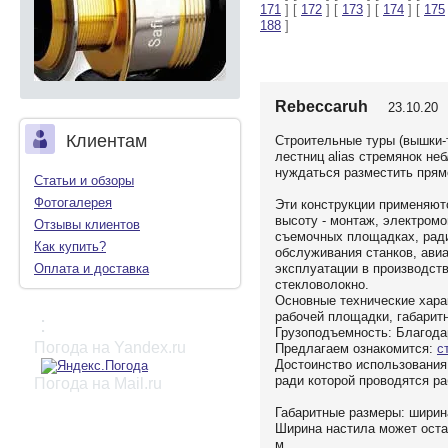
171
] [
172
] [
173
] [
174
] [
175
188
]
Rebeccaruh
23.10.20 
Клиентам
Строительные туры (вышки-
лестниц alias стремянок не
нуждаться разместить прямо
Статьи и обзоры
Фотогалерея
Эти конструкции применяют
высоту - монтаж, электром
Отзывы клиентов
съемочных площадках, ради
Как купить?
обслуживания станков, авиа
эксплуатации в производст
Оплата и доставка
стекловолокно.
Основные технические хара
рабочей площадки, габарит
:
Грузоподъемность: Благодар
Погода на Yandex.ru
Предлагаем ознакомится:
с
Достоинство использования:
ради которой проводятся ра
Погода на Mail.ru
Габаритные размеры: ширина
Ширина настила может остав
м.