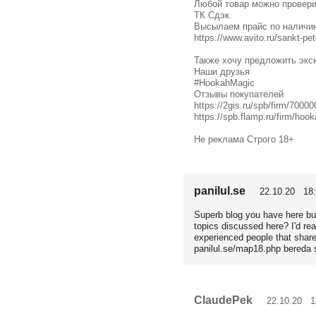
Любой товар можно проверит
ТК Сдэк.
Высылаем прайс по наличи
https://www.avito.ru/sankt-p
Также хочу предложить экс
Наши друзья
#HookahMagic
Отзывы покупателей
https://2gis.ru/spb/firm/700
https://spb.flamp.ru/firm/ho
Не реклама Строго 18+
panilul.se
22.10.20 18:
Superb blog you have here bu
topics discussed here? I'd re
experienced people that share
panilul.se/map18.php bereda 
ClaudePek
22.10.20 18