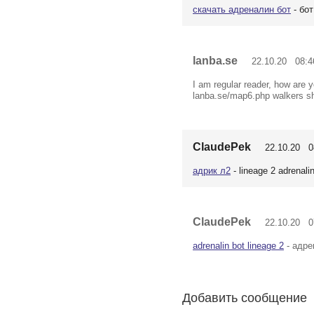
скачать адреналин бот
- бо
lanba.se
22.10.20 08:4
I am regular reader, how are 
lanba.se/map6.php walkers sh
ClaudePek
22.10.20 08
адрик л2
- lineage 2 adrenali
ClaudePek
22.10.20 07
adrenalin bot lineage 2
- адре
Добавить сообщение