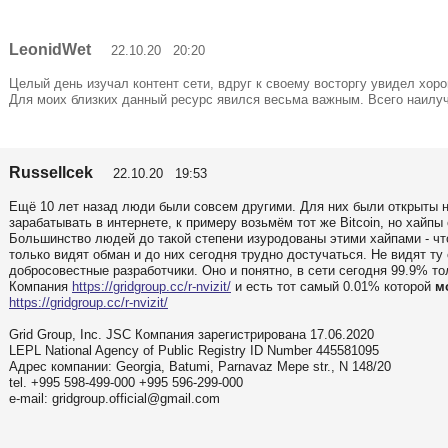
LeonidWet
22.10.20 20:20
Целый день изучал контент сети, вдруг к своему восторгу увидел хор
Для моих близких данный ресурс явился весьма важным. Всего наилу
Russellcek
22.10.20 19:53
Ещё 10 лет назад люди были совсем другими. Для них были открыты 
зарабатывать в интернете, к примеру возьмём тот же Bitcoin, но хайпы
Большинство людей до такой степени изуродованы этими хайпами - что
только видят обман и до них сегодня трудно достучаться. Не видят т
добросовестные разработчики. Оно и понятно, в сети сегодня 99.9% т
Компания
https://gridgroup.cc/r-nvizit/
и есть тот самый 0.01% которой
м
https://gridgroup.cc/r-nvizit/
Grid Group, Inc. JSC Компания зарегистрирована 17.06.2020
LEPL National Agency of Public Registry ID Number 445581095
Адрес компании: Georgia, Batumi, Parnavaz Mepe str., N 148/20
tel. +995 598-499-000 +995 596-299-000
e-mail: gridgroup.official@gmail.com