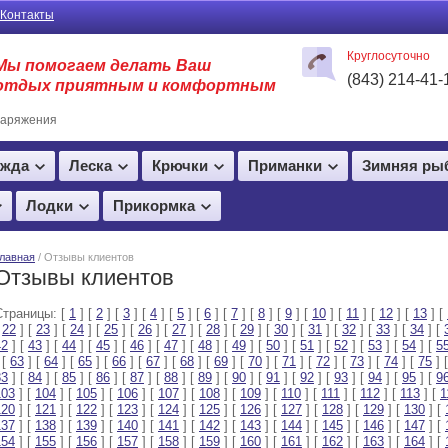
Контакты
Круглосуточно
Мы помогаем делать Ваш
(843) 214-41-
отдых приятным и комфортным
наряжения
жда
Леска
Крючки
Приманки
Зимняя ры
Лодки
Прикормка
лавная
/ Отзывы клиентов
Отзывы клиентов
Страницы: [
1
] [
2
] [
3
] [
4
] [
5
] [
6
] [
7
] [
8
] [
9
] [
10
] [
11
] [
12
] [
13
] [
[
22
] [
23
] [
24
] [
25
] [
26
] [
27
] [
28
] [
29
] [
30
] [
31
] [
32
] [
33
] [
34
] [
42
] [
43
] [
44
] [
45
] [
46
] [
47
] [
48
] [
49
] [
50
] [
51
] [
52
] [
53
] [
54
] [
5
 [
63
] [
64
] [
65
] [
66
] [
67
] [
68
] [
69
] [
70
] [
71
] [
72
] [
73
] [
74
] [
75
] 
83
] [
84
] [
85
] [
86
] [
87
] [
88
] [
89
] [
90
] [
91
] [
92
] [
93
] [
94
] [
95
] [
9
103
] [
104
] [
105
] [
106
] [
107
] [
108
] [
109
] [
110
] [
111
] [
112
] [
113
] [
1
120
] [
121
] [
122
] [
123
] [
124
] [
125
] [
126
] [
127
] [
128
] [
129
] [
130
] [
137
] [
138
] [
139
] [
140
] [
141
] [
142
] [
143
] [
144
] [
145
] [
146
] [
147
] [
154
] [
155
] [
156
] [
157
] [
158
] [
159
] [
160
] [
161
] [
162
] [
163
] [
164
] [