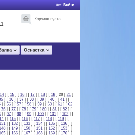
Войти
Корзина пуста
11
балка
Оснастка
14
] [
15
] [
16
] [
17
] [
18
] [
19
]
20
[
21
]
35
] [
36
] [
37
] [
38
] [
39
] [
40
] [
41
] [
5
] [
56
] [
57
] [
58
] [
59
] [
60
] [
61
] [
62
[
76
] [
77
] [
78
] [
79
] [
80
] [
81
] [
82
] [
6
] [
97
] [
98
] [
99
] [
100
] [
101
] [
102
] [
14
] [
115
] [
116
] [
117
] [
118
] [
119
] [
131
] [
132
] [
133
] [
134
] [
135
] [
136
] [
148
] [
149
] [
150
] [
151
] [
152
] [
153
] [
165
] [
166
] [
167
] [
168
] [
169
] [
170
] [