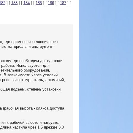
182
] [
183
] [
184
] [
185
] [
186
] [
187
] [
х, где применение классических
ьные материалы и инструмент
овсюду где необходим доступ ради
 работы. Используется для
ветительного оборудования,
я. В зависимости через условий
гресс вышек-тур: сталь, алюминий,
общая подъем, степень установки
а (рабочая высота - клякса доступа
ия к рабочей высоте и нагрузке.
длина настила чрез 1,5 прежде 3,0