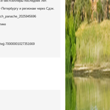
е бестселлеры последних лет.
-Петербургу и регионам через Сдэк.
french_panache_2025945696
тике
stejj-70000001027351669