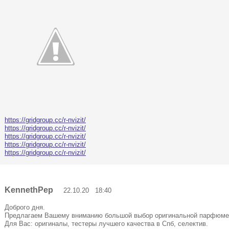
https://gridgroup.cc/r-nvizit/
https://gridgroup.cc/r-nvizit/
https://gridgroup.cc/r-nvizit/
https://gridgroup.cc/r-nvizit/
https://gridgroup.cc/r-nvizit/
KennethPep
22.10.20 18:40
Доброго дня.
Предлагаем Вашему вниманию большой выбор оригинальной парфюме
Для Вас: оригиналы, тестеры лучшего качества в Спб, селектив.