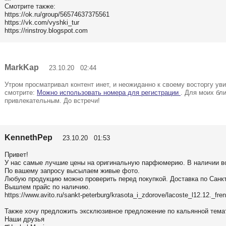
Смотрите также:
https://ok.ru/group/56574637375561
https://vk.com/vyshki_tur
https://rinstroy.blogspot.com
MarkKap
23.10.20 02:44
Утром просматривал контент инет, и неожиданно к своему восторгу ув
смотрите:
Можно использовать номера для регистрации
. Для моих бл
привлекательным. До встречи!
KennethPep
23.10.20 01:53
Привет!
У нас самые лучшие цены на оригинальную парфюмерию. В наличии вс
По вашему запросу высылаем живые фото.
Любую продукцию можно проверить перед покупкой. Доставка по Санкт
Вышлем прайс по наличию.
https://www.avito.ru/sankt-peterburg/krasota_i_zdorove/lacoste_l12.12._
Также хочу предложить эксклюзивное предложение по кальянной тема
Наши друзья