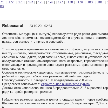
171
] [
172
] [
173
] [
174
] [
175
] [
176
] [
177
] [
178
] [
179
] [
180
] [
181
] [
188
]
Rebeccaruh
23.10.20 02:54
Строительные туры (вышки-туры) используются ради работ для высота
лестниц alias стремянок неблагонадежный и в случаях, коли строител
нуждаться разместить прямо в зоне работ.
Эти конструкции применяются в очень многих сферах, то уписывать п
высоту - монтаж, электромонтаж, строительные, ремонтные, фасадные
съемочных площадках, ради замены ламп, киносъемки и установке ос
обслуживания станков, авиастроения, вагоностроения, кораблестроени
эксплуатации в производстве используют разные материалы воеже про
стекловолокно.
Основные технические характеристики вышек-тур: грузоподъёмность, 
рабочей площадки, габаритные размеры рабочей площадки.
Грузоподъемность: Благодаря 150 предварительно 250 кг/м2.
Предлагаем ознакомится:
строительная вышка тура купить
Достоинство использования: изза 3 предварительно 21,8 м рабочей гор
ради которой проводятся работы).
Габаритные размеры: ширина и длина площадки зависит через требован
Ширина настила может оставаться помощью 0,5 первонаперво 2,0 м, а 
м.