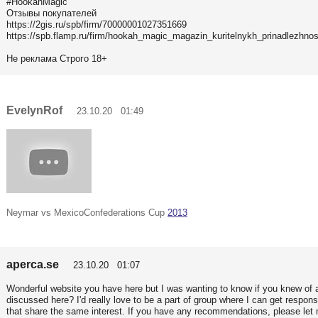
#HookahMagic
Отзывы покупателей
https://2gis.ru/spb/firm/70000001027351669
https://spb.flamp.ru/firm/hookah_magic_magazin_kuritelnykh_prinadlezhno
Не реклама Строго 18+
EvelynRof
23.10.20 01:49
Neymar vs MexicoConfederations Cup
2013
aperca.se
23.10.20 01:07
Wonderful website you have here but I was wanting to know if you knew of 
discussed here? I'd really love to be a part of group where I can get respo
that share the same interest. If you have any recommendations, please le