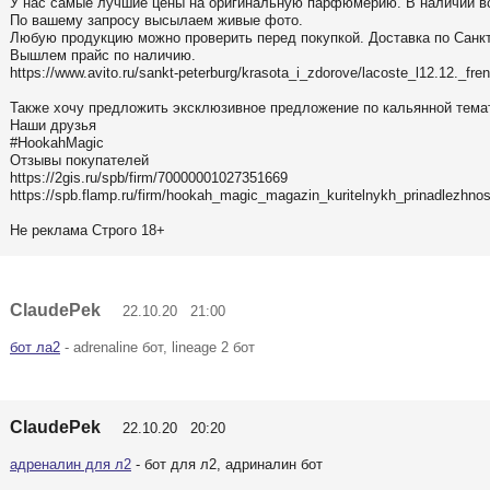
У нас самые лучшие цены на оригинальную парфюмерию. В наличии вс
По вашему запросу высылаем живые фото.
Любую продукцию можно проверить перед покупкой. Доставка по Санкт
Вышлем прайс по наличию.
https://www.avito.ru/sankt-peterburg/krasota_i_zdorove/lacoste_l12.12._
Также хочу предложить эксклюзивное предложение по кальянной тема
Наши друзья
#HookahMagic
Отзывы покупателей
https://2gis.ru/spb/firm/70000001027351669
https://spb.flamp.ru/firm/hookah_magic_magazin_kuritelnykh_prinadlezhno
Не реклама Строго 18+
ClaudePek
22.10.20 21:00
бот ла2
- adrenaline бот, lineage 2 бот
ClaudePek
22.10.20 20:20
адреналин для л2
- бот для л2, адриналин бот