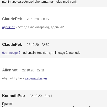
ntenin.aperca.se/map4.php tomatmarmelad med vanilj
ClaudePek
23.10.20 00:19
адрик л2
- бот для л2 интерлюд, адрик л2
ClaudePek
22.10.20 22:59
бот lineage 2
- adrenalin бот, бот для lineage 2 interlude
Allenhot
22.10.20 22:11
why not try here
кардинг форум
KennethPep
22.10.20 21:41
Привет!