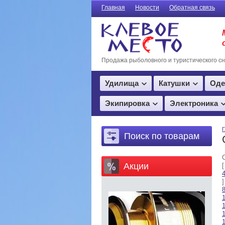
Главная
Новости
Обратная связь
Продажа рыболовного и туристического с
Удилища
Катушки
Оде
Экипировка
Электроника
Г
Поиск по товарам
Акции
]