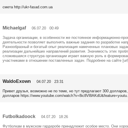
смета http://ukr-fasad.com.ua
Michaelgaf
06.07.20 00:49
Задача организации, в особенности же постоянное информационно-про
деятельности позволяет выполнять важные задания по разработке нап
Разнообразный и богатый опыт реализация намеченных плановых задан
реализации дальнейших направлений развития. Значимость этих пробл
сложившаяся структура организации играет важную роль в формирова
участниками в отношении поставленных задач. Подробнее на сайте [url]ht
WaldoExown
04.07.20 23:31
Привет друзья, возможно не по теме, но тут предлагают 300 долларов
долларов https://www.youtube.com/watch?v=8ic8Vl8AKdU&feature=youtu
Futbolkadoock
04.07.20 18:26
Футболкам в мужском гардеробе принадлежит особое место. Они хор