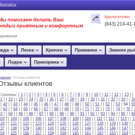
Контакты
Круглосуточно
Мы помогаем делать Ваш
(843) 214-41-
отдых приятным и комфортным
наряжения
жда
Леска
Крючки
Приманки
Зимняя ры
Лодки
Прикормка
лавная
/ Отзывы клиентов
Отзывы клиентов
Страницы: [
1
] [
2
] [
3
] [
4
] [
5
] [
6
] [
7
] [
8
] [
9
] [
10
] [
11
] [
12
] [
13
] [
21
] [
22
] [
23
] [
24
] [
25
] [
26
] [
27
] [
28
] [
29
] [
30
] [
31
] [
32
] [
33
] [
3
 [
42
] [
43
] [
44
] [
45
] [
46
] [
47
] [
48
] [
49
] [
50
] [
51
] [
52
] [
53
]
54
[
5
 [
63
] [
64
] [
65
] [
66
] [
67
] [
68
] [
69
] [
70
] [
71
] [
72
] [
73
] [
74
] [
75
] 
83
] [
84
] [
85
] [
86
] [
87
] [
88
] [
89
] [
90
] [
91
] [
92
] [
93
] [
94
] [
95
] [
9
103
] [
104
] [
105
] [
106
] [
107
] [
108
] [
109
] [
110
] [
111
] [
112
] [
113
] [
1
120
] [
121
] [
122
] [
123
] [
124
] [
125
] [
126
] [
127
] [
128
] [
129
] [
130
] [
137
] [
138
] [
139
] [
140
] [
141
] [
142
] [
143
] [
144
] [
145
] [
146
] [
147
] [
154
] [
155
] [
156
] [
157
] [
158
] [
159
] [
160
] [
161
] [
162
] [
163
] [
164
] [