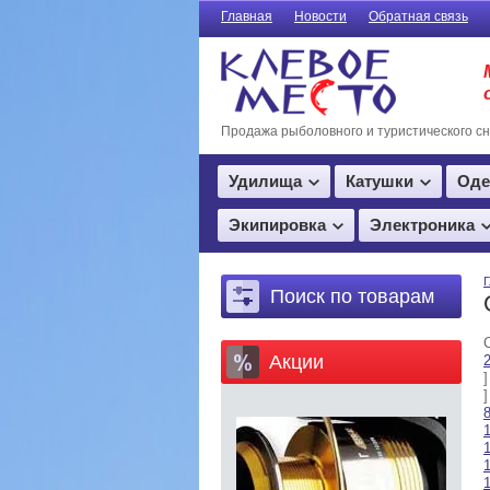
Главная
Новости
Обратная связь
Продажа рыболовного и туристического с
Удилища
Катушки
Оде
Экипировка
Электроника
Г
Поиск по товарам
Акции
]
]