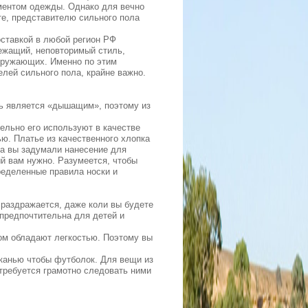
ементом одежды. Однако для вечно
те, представителю сильного пола
доставкой в любой регион РФ
ежащий, неповторимый стиль,
кружающих. Именно по этим
лей сильного пола, крайне важно.
ь является «дышащим», поэтому из
тельно его используют в качестве
ю. Платье из качественного хлопка
да вы задумали нанесение для
ый вам нужно. Разумеется, чтобы
ределенные правила носки и
 раздражается, даже коли вы будете
 предпочтительна для детей и
том обладают легкостью. Поэтому вы
канью чтобы футболок. Для вещи из
требуется грамотно следовать ними