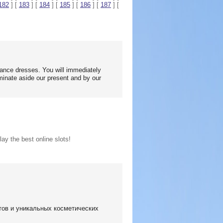
182
] [
183
] [
184
] [
185
] [
186
] [
187
] [
iance dresses. You will immediately
minate aside our present and by our
ay the best online slots!
ов и уникальных косметических