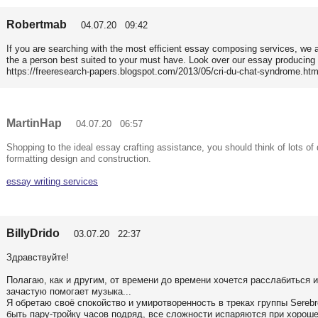
Robertmab
04.07.20 09:42
If you are searching with the most efficient essay composing services, we 
the a person best suited to your must have. Look over our essay producing
https://freeresearch-papers.blogspot.com/2013/05/cri-du-chat-syndrome.htm
MartinHap
04.07.20 06:57
Shopping to the ideal essay crafting assistance, you should think of lots of
formatting design and construction.
essay writing services
BillyDrido
03.07.20 22:37
Здравствуйте!
Полагаю, как и другим, от времени до времени хочется расслабиться 
зачастую помогает музыка...
Я обретаю своё спокойство и умиротворенность в треках группы Sereb
быть пару-тройку часов подряд, все сложности испаряются при хороше