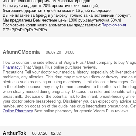
изготовленных по формулам мировых брендов.
Наши духи содержат 20% ароматических эссенций,
благовоние держится 7 дней на коже и 16 дней на одежде.
Вы не платите за бренд и упаковку, только за качественный продукт.
Мы предлагаем Вам честные цены 1800 руб.забутылочка 50мл!
Посмотрите копии каких ароматов мы представляем:
Парфюмерия
Р”РѕРјРѕРґРµРґРѕРІРѕ
AfamnCMoomia
06.07.20 04:08
How to counter the side effects of Viagra Plus? Best company to buy Viagr
Pharmacy
: That Viagra Plus online purchase reviews.
Precautions Tell your doctor your medical history, especially of: liver probl
problems, any allergies. This drug may make you dizzy or drowsy; use cautio
alertness such as driving or using machinery. Limit alcoholic beverages. Ca
in the elderly because they may be more sensitive to the effects of the dru
when clearly needed during pregnancy. Discuss the risks and benefits with y
breast milk. Because of the potential risk to the infant, breast-feeding whil
your doctor before breast-feeding. Disclaimer you can expect only advice ab
maybe, and on occasion of the guidelines drug integrations precautions. Ge
Online Pharmacy
Best online pharmacy for generic Viagra Plus reviews.
ArthurTok
06.07.20 02:32