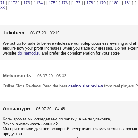
171
] [
172
] [
173
] [
174
] [
175
] [
176
] [
177
] [
178
] [
179
] [
180
] [
181
] [
188
]
Juliohem
06.07.20 06:15
We put up for sale to believe wholesale our voluptuousness evening and all
enquire how your profit increases when you trade our dresses. Do not exter
website
dolinamod.ru
and prefer the conglomeration for your store.
Melvinsnots
06.07.20 05:33
Online Slots Reviews.Read the best
casino slot review
from real players.Pl
Annaanype
06.07.20 04:48
Коль аромат мы определяем по запаху, а не по упаковке,
Зачем выплачивать больше?
Мы приготовили для вас обширный ассортимент замечательных аромат
продуктов