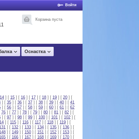
Войти
Корзина пуста
11
балка
Оснастка
14
] [
15
] [
16
] [
17
] [
18
] [
19
] [
20
] [
4
] [
35
] [
36
] [
37
] [
38
] [
39
] [
40
] [
41
5
] [
56
] [
57
] [
58
] [
59
] [
60
] [
61
] [
62
[
76
] [
77
] [
78
] [
79
] [
80
] [
81
] [
82
] [
6
] [
97
] [
98
] [
99
] [
100
] [
101
] [
102
] [
14
] [
115
] [
116
] [
117
] [
118
] [
119
] [
131
] [
132
] [
133
] [
134
] [
135
] [
136
] [
148
] [
149
] [
150
] [
151
] [
152
] [
153
] [
165
] [
166
] [
167
] [
168
] [
169
] [
170
] [