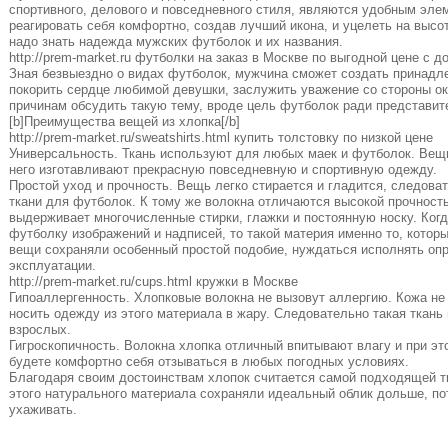
спортивного, делового и повседневного стиля, являются удобным эл
реагировать себя комфортно, создав лучший икона, и уцелеть на высо
надо знать надежда мужских футболок и их названия.
http://prem-market.ru футболки на заказ в Москве по выгодной цене с 
Зная безвыездно о видах футболок, мужчина сможет создать принадл
покорить сердце любимой девушки, заслужить уважение со стороны о
причинам обсудить такую тему, вроде цель футболок ради представите
[b]Преимущества вещей из хлопка[/b]
http://prem-market.ru/sweatshirts.html купить толстовку по низкой цене
Универсальность. Ткань используют для любых маек и футболок. Вещ
него изготавливают прекрасную повседневную и спортивную одежду.
Простой уход и прочность. Вещь легко стирается и гладится, следова
ткани для футболок. К тому же волокна отличаются высокой прочность
выдерживает многочисленные стирки, глажки и постоянную носку. Ког
футболку изображений и надписей, то такой материя именно то, котор
вещи сохраняли особенный простой подобие, нуждаться исполнять оп
эксплуатации.
http://prem-market.ru/cups.html кружки в Москве
Гипоаллергенность. Хлопковые волокна не вызовут аллергию. Кожа не
носить одежду из этого материала в жару. Следовательно такая ткань
взрослых.
Гигроскопичность. Волокна хлопка отличный впитывают влагу и при э
будете комфортно себя отзываться в любых погодных условиях.
Благодаря своим достоинствам хлопок считается самой подходящей т
этого натурального материала сохраняли идеальный облик дольше, по
ухаживать.