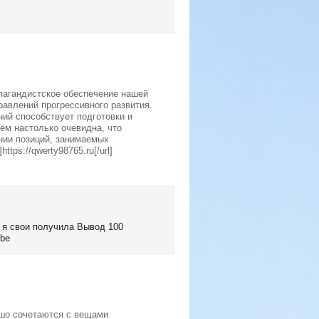
пагандистское обеспечение нашей
равлений прогрессивного развития.
ий способствует подготовки и
ем настолько очевидна, что
нии позиций, занимаемых
tps://qwerty98765.ru[/url]
, я свои получила Вывод 100
.be
ошо сочетаются с вещами