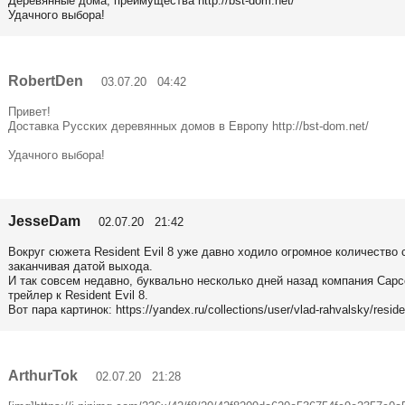
Деревянные дома, преимущества http://bst-dom.net/
Удачного выбора!
RobertDen
03.07.20 04:42
Привет!
Доставка Русских деревянных домов в Европу http://bst-dom.net/
Удачного выбора!
JesseDam
02.07.20 21:42
Вокруг сюжета Resident Evil 8 уже давно ходило огромное количество
заканчивая датой выхода.
И так совсем недавно, буквально несколько дней назад компания Ca
трейлер к Resident Evil 8.
Вот пара картинок: https://yandex.ru/collections/user/vlad-rahvalsky/residen
ArthurTok
02.07.20 21:28