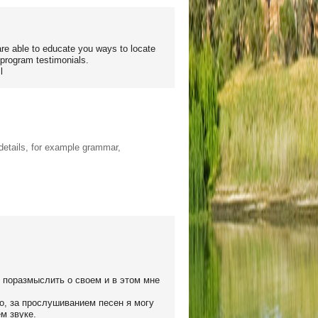
are able to educate you ways to locate
 program testimonials.
l
 details, for example grammar,
и поразмыслить о своем и в этом мне
ro, за прослушиванием песен я могу
м звуке.