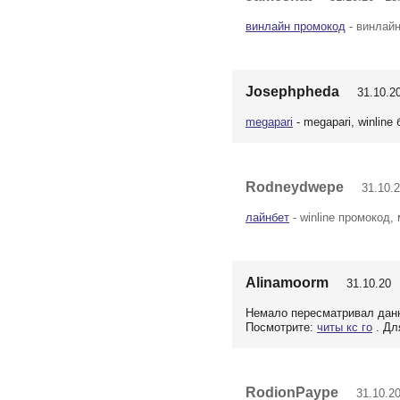
винлайн промокод
- винлайн
Josephpheda
31.10.20
megapari
- megapari, winline
Rodneydwepe
31.10.2
лайнбет
- winline промокод,
Alinamoorm
31.10.20 
Немало пересматривал данны
Посмотрите:
читы кс го
. Дл
RodionPaype
31.10.20