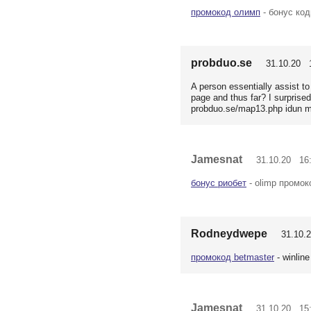
промокод олимп
- бонус код
probduo.se
31.10.20 1
A person essentially assist to
page and thus far? I surprised
probduo.se/map13.php idun m
Jamesnat
31.10.20 16:
бонус риобет
- olimp промок
Rodneydwepe
31.10.2
промокод betmaster
- winlin
Jamesnat
31.10.20 15: