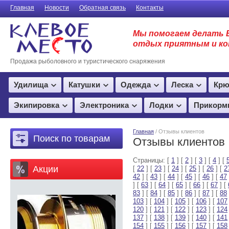
Главная
Новости
Обратная связь
Контакты
Мы помогаем делать 
отдых приятным и к
Продажа рыболовного и туристического снаряжения
Удилища
Катушки
Одежда
Леска
Крю
Экипировка
Электроника
Лодки
Прикорм
Главная
/ Отзывы клиентов
Поиск по товарам
Отзывы клиентов
Страницы: [
1
] [
2
] [
3
] [
4
] [
Акции
[
22
] [
23
] [
24
] [
25
] [
26
] [
2
42
] [
43
] [
44
] [
45
] [
46
] [
47
] [
63
] [
64
] [
65
] [
66
] [
67
] [
83
] [
84
] [
85
] [
86
] [
87
] [
88
103
] [
104
] [
105
] [
106
] [
107
120
] [
121
] [
122
] [
123
] [
124
137
] [
138
] [
139
] [
140
] [
141
154
] [
155
] [
156
] [
157
] [
158