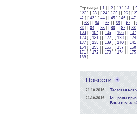
Страницы: [
1
] [
2
] [
3
] [
4
] [
[
22
] [
23
] [
24
] [
25
] [
26
] [
2
42
] [
43
] [
44
] [
45
] [
46
] [
47
] [
63
] [
64
] [
65
] [
66
] [
67
] [
83
] [
84
] [
85
] [
86
] [
87
] [
88
103
] [
104
] [
105
] [
106
] [
107
120
] [
121
] [
122
] [
123
] [
124
137
] [
138
] [
139
] [
140
] [
141
154
] [
155
] [
156
] [
157
] [
158
171
] [
172
] [
173
] [
174
] [
175
188
]
Новости
21.10.2016
Тестовая ново
21.10.2016
Мы рады прив
Вами в ближа