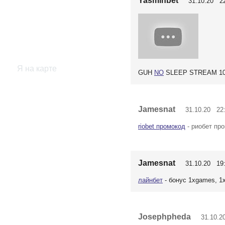
Yasminbet
31.10.20 22
Я на карте
GUH
NO
SLEEP STREAM 10
Jamesnat
31.10.20 22:
riobet промокод
- риобет пр
Jamesnat
31.10.20 19:
лайнбет
- бонус 1xgames, 1
Josephpheda
31.10.20