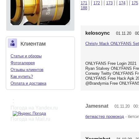
171
] [
172
] [
173
] [
174
] [
175
188
]
kelosoync
01.11.20 00
Клиентам
Christy Mack ONLYFANS Set
Статьи и обзоры
Фотогалерея
ONLYFANS Free Login 2021
Ryan Stalvey ONLYFANS Fre
Отзывы клиентов
Conway Twitty ONLYFANS Fr
Как купить?
ONLYFANS Free Hack Apk 2
@Brandymia Free ONLYFANS
Оплата и доставка
:
Jamesnat
01.11.20 00:
Погода на Yandex.ru
бетмастер промокод
- бетси
Погода на Mail.ru