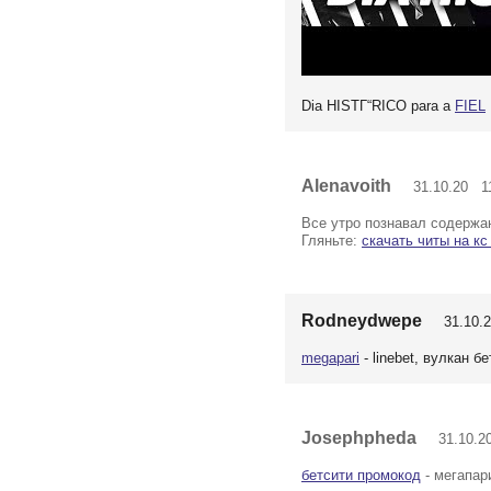
Dia HISTГ“RICO para a
FIEL
Alenavoith
31.10.20 11
Все утро познавал содержа
Гляньте:
скачать читы на кс
Rodneydwepe
31.10.2
megapari
- linebet, вулкан б
Josephpheda
31.10.20
бетсити промокод
- мегапар