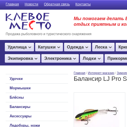
Главная
Новости
Обратная связь
Контакты
Мы помогаем делать 
отдых приятным и к
Продажа рыболовного и туристического снаряжения
Удилища
Катушки
Одежда
Леска
Крю
Экипировка
Электроника
Лодки
Прикорм
Главная
/
Интернет-магазин
/
Зимня
Балансир LJ Pro 
Удочки
Мормышки
Блёсны
Балансиры
Аксессуары
Ледобуры, ножи