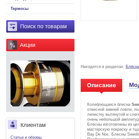
Термосы
Поиск по товарам
Акции
Находится в разделах:
Блёсн
Мо
Описание
Колеблющаяся блесна
Swe
отвесной зимней ловли, по
лепестку вытянутой и слег
очень небольшой амплиту
Блесны изготовлены из цел
Клиентам
мастерскую покраску и тщ
Bay De Noc. Блесны Swedis
Статьи и обзоры