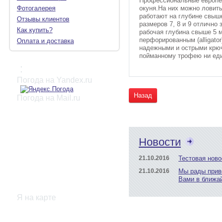
Профессиональные европей
окуня.На них можно ловить
Фотогалерея
работают на глубине свыше
Отзывы клиентов
размеров 7, 8 и 9 отлично
Как купить?
рабочая глубина свыше 5 м
перфорированным (alligato
Оплата и доставка
надежными и острыми крючк
пойманному трофею ни еди
:
Погода на Yandex.ru
Назад
Погода на Mail.ru
Новости
21.10.2016
Тестовая ново
21.10.2016
Мы рады прив
Вами в ближа
Я на карте