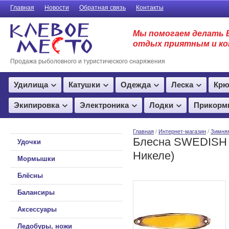
Главная
Новости
Обратная связь
Контакты
Мы помогаем делать 
отдых приятным и к
Продажа рыболовного и туристического снаряжения
Удилища
Катушки
Одежда
Леска
Крю
Экипировка
Электроника
Лодки
Прикорм
Главная
/
Интернет-магазин
/
Зимня
Блесна SWEDISH 
Удочки
Никеле)
Мормышки
Блёсны
Балансиры
Аксессуары
Ледобуры, ножи