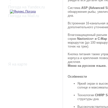
увидеть все детали при л
:
Погода на Yandex.ru
Система
ASP (Advanced Si
обнаружения рыбы, увелич
дна.
Погода на Mail.ru
Встроенная 16-канальная 
дополнительного уточнен
Влагозащищенный разъем д
серии
Navionics+ и C-Map
маршрутов (до 100 маршрут
точек на трек).
Кнопка питания также упра
корпуса и крепления позво
дисплея.
Я на карте
Меню на русском языке.
Особенности
Яркий экран в высо
солнце и максималь
Технологии
CHIRP S
структуры дна.
Высокочувствитель