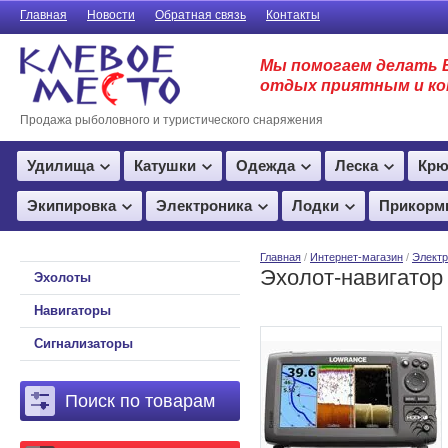
Главная
Новости
Обратная связь
Контакты
Мы помогаем делать 
отдых приятным и к
Продажа рыболовного и туристического снаряжения
Удилища
Катушки
Одежда
Леска
Крю
Экипировка
Электроника
Лодки
Прикорм
Главная
/
Интернет-магазин
/
Электр
Эхолот-навигатор
Эхолоты
Навигаторы
Сигнализаторы
Поиск по товарам