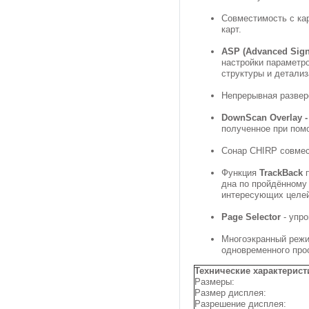
Совместимость с кар
карт.
ASP (Advanced Sign
настройки параметр
структуры и детализ
Непрерывная разверс
DownScan Overlay -
полученное при пом
Сонар CHIRP совмес
Функция
TrackBack
п
дна по пройдённому 
интересующих целе
Page Selector
- упр
Многоэкранный реж
одновременного про
Технические характерист
Размеры:
Размер дисплея:
Разрешение дисплея: